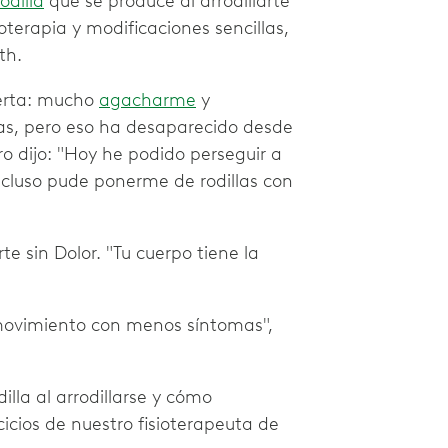
odilla
que se produce al arrodillarte
ioterapia y modificaciones sencillas,
th.
ierta: mucho
agacharme
y
s, pero eso ha desaparecido desde
ro dijo: "Hoy he podido perseguir a
Incluso pude ponerme de rodillas con
e sin Dolor. "Tu cuerpo tiene la
movimiento con menos síntomas",
lla al arrodillarse y cómo
icios de nuestro fisioterapeuta de