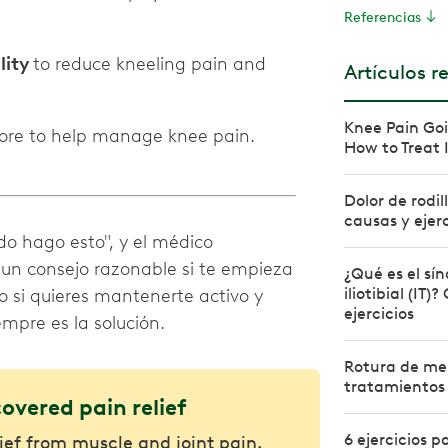
Referencias
lity
to reduce kneeling pain and
Artículos r
Knee Pain Goi
more to help manage knee pain.
How to Treat 
Dolor de rodil
causas y ejerc
do hago esto", y el médico
un consejo razonable si te empieza
¿Qué es el sí
iliotibial (IT
ero si quieres mantenerte activo y
ejercicios
empre es la solución.
Rotura de me
tratamientos 
covered pain relief
6 ejercicios pa
lief from muscle and joint pain.