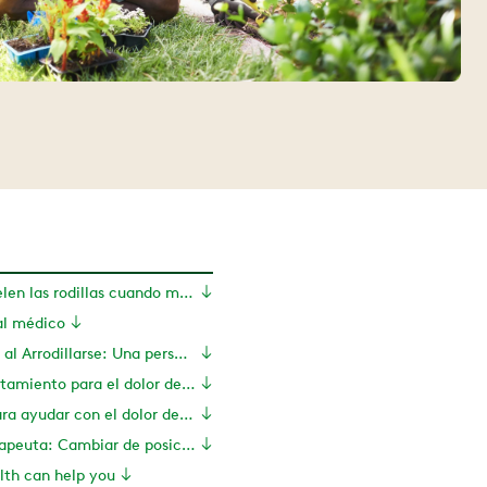
¿Por qué me duelen las rodillas cuando me arrodillo?
al médico
Dolor de Rodilla al Arrodillarse: Una perspectiva Hinge Health
Opciones de tratamiento para el dolor de rodilla al arrodillarse
Ejercicios para ayudar con el dolor de rodilla al arrodillarse
Consejo fisioterapeuta: Cambiar de posición
th can help you