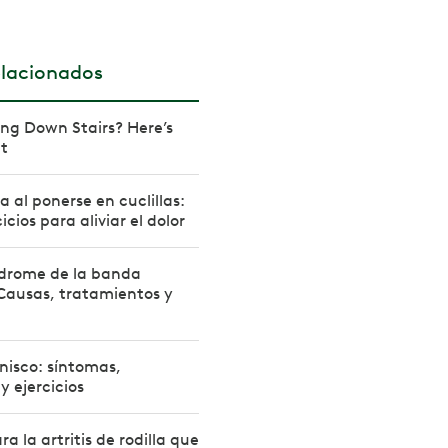
elacionados
ng Down Stairs? Here’s
It
la al ponerse en cuclillas:
icios para aliviar el dolor
ndrome de la banda
)? Causas, tratamientos y
nisco: síntomas,
y ejercicios
ra la artritis de rodilla que