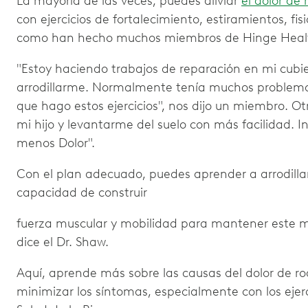
La mayoría de las veces, puedes aliviar
el dolor de r
con ejercicios de fortalecimiento, estiramientos, fis
como han hecho muchos miembros de Hinge Heal
"Estoy haciendo trabajos de reparación en mi cub
arrodillarme. Normalmente tenía muchos problema
que hago estos ejercicios", nos dijo un miembro. Ot
mi hijo y levantarme del suelo con más facilidad. 
menos Dolor".
Con el plan adecuado, puedes aprender a arrodillart
capacidad de construir
fuerza muscular y mobilidad para mantener este 
dice el Dr. Shaw.
Aquí, aprende más sobre las causas del dolor de rodi
minimizar los síntomas, especialmente con los ejerc