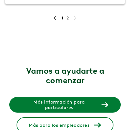
1
2
Study finds Hinge Health significantly lowers fall risk fo
Hinge Health’s fall prevention program helped older adul
30 jul 2026
916 Employer ROI Study
An analysis of medical claims from 203,518 commerciall
Vamos a ayudarte a
3 jun 2026
comenzar
Claims-based ROI analysis for Fully Insured Companies
We have published our fifth claims-based ROI analysis, 
6 jun 2025
Más información para
particulares
Acute Pain Reduction Clinical Studies
In two studies conducted with researchers from Universi
Más para los empleadores
16 dic 2024