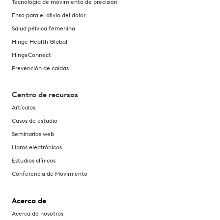
Tecnología de movimiento de precisión
27 jul 2023
Enso para el alivio del dolor
Estudio sobre el ROI de reclamos médicos de las industr
Salud pélvica femenina
Hinge Health Global
Hinge Health realizó un estudio de costos sobre el impac
HingeConnect
29 mar 2023
Prevención de caídas
Estudio de prevención del dolor crónico
Este estudio observacional examinó si era más probable 
Centro de recursos
29 nov 2022
Artículos
Estudio de viabilidad de cirugía
Casos de estudio
Seminarios web
Un estudio de 53 personas que se sometieron recienteme
Libros electrónicos
19 sept 2022
Estudios clínicos
Costo y uso de Medicare
Conferencia de Movimiento
Un análisis de terceros mostró un retorno de la inversió
Acerca de
9 ago 2022
Acerca de nosotros
Estudio sobre el dolor agudo