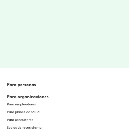
Implementación de Hinge
Health en ADT: un enfoque
integral p...
Cómo ADT implementó una solución MSK
personalizada para sus empleados en todo
el país a través de Hinge Health.
Aprenda más
→
Para personas
Para organizaciones
Para empleadores
Para planes de salud
Para consultores
Socios del ecosistema