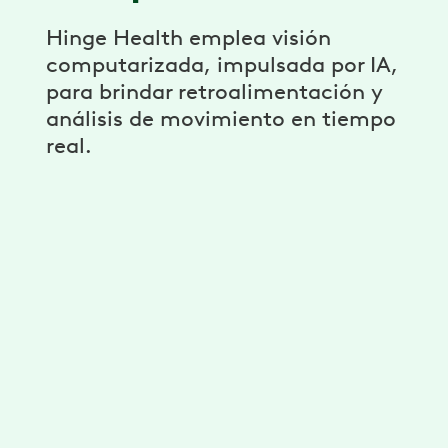
Hinge Health emplea visión
computarizada, impulsada por IA,
para brindar retroalimentación y
análisis de movimiento en tiempo
real.
Guía de cuerpo completo
Rastrea más de 100 puntos de referencia a
lo largo del cuerpo para recibir
retroalimentación en tiempo real sobre los
movimientos de todo el cuerpo.
Tecnología para fomentar la