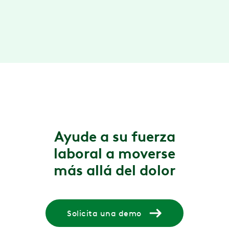
through first-of-its-kind HingeScore™ ,
members see tangible proof that their work
is paying off.
Ayude a su fuerza
laboral a moverse
más allá del dolor
Solicita una demo