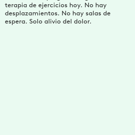
terapia de ejercicios hoy. No hay
desplazamientos. No hay salas de
espera. Solo alivio del dolor.
Un programa personalizado
Consigue ejercicios y estiramientos ilimitados
desarrollados para ti por fisioterapeutas. Reduce tu
dolor con un plan personalizado según tus
necesidades, objetivos y capacidad.
Un fisioterapeuta dedicado, coach y
mucho más
Pide consejo a tu fisioterapeuta para mejorar tu
movilidad. Cíñete a tus objetivos con el apoyo de tu