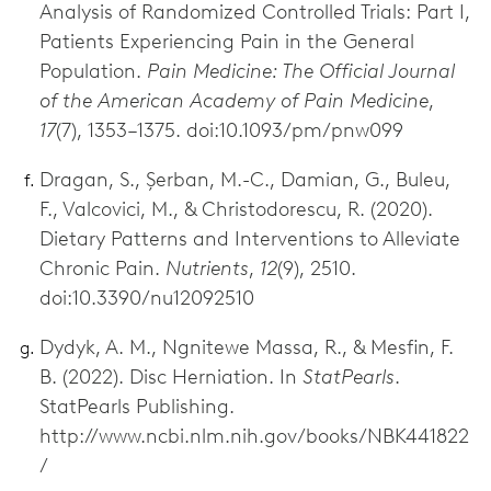
Analysis of Randomized Controlled Trials: Part I,
Patients Experiencing Pain in the General
Population.
Pain Medicine: The Official Journal
of the American Academy of Pain Medicine
,
17
(7), 1353–1375. doi:10.1093/pm/pnw099
Dragan, S., Șerban, M.-C., Damian, G., Buleu,
F., Valcovici, M., & Christodorescu, R. (2020).
Dietary Patterns and Interventions to Alleviate
Chronic Pain.
Nutrients
,
12
(9), 2510.
doi:10.3390/nu12092510
Dydyk, A. M., Ngnitewe Massa, R., & Mesfin, F.
B. (2022). Disc Herniation. In
StatPearls
.
StatPearls Publishing.
http://www.ncbi.nlm.nih.gov/books/NBK441822
/