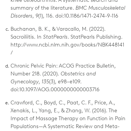
knee osteoarthritis: A systematic search and
summary of the literature.
BMC Musculoskeletal
Disorders
,
9
(1), 116. doi:10.1186/1471-2474-9-116
Buchanan, B. K., & Varacallo, M. (2022).
Sacroiliitis. In
StatPearls
. StatPearls Publishing.
http://www.ncbi.nlm.nih.gov/books/NBK448141
/
Chronic Pelvic Pain: ACOG Practice Bulletin,
Number 218. (2020).
Obstetrics and
Gynecology
,
135
(3), e98–e109.
doi:10.1097/AOG.0000000000003716
Crawford, C., Boyd, C., Paat, C. F., Price, A.,
Xenakis, L., Yang, E., & Zhang, W. (2016). The
Impact of Massage Therapy on Function in Pain
Populations—A Systematic Review and Meta-