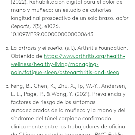
(2022). Rehabilitación digital para el dolor de
mano y muñeca: un estudio de cohortes
longitudinal prospectivo de un solo brazo.
dolor
Reports, 7
(5), e1026.
10.1097/PR9.0000000000000643
La
artrosis y el sueño
. (s.f.). Arthritis Foundation.
Obtenido de
https://www.arthritis.org/health-
wellness/healthy-living/managing-
pain/fatigue-sleep/osteoarthritis-and-sleep
Feng, B., Chen, K., Zhu, X., Ip, W.-Y., Andersen,
L. L., Page, P., & Wang, Y. (2021). Prevalencia y
factores de riesgo de los síntomas
autodeclarados de la muñeca y la mano y del
síndrome del túnel carpiano confirmado
clínicamente entre los trabajadores de oficina
de China: un estudio transversal.
BMC Public