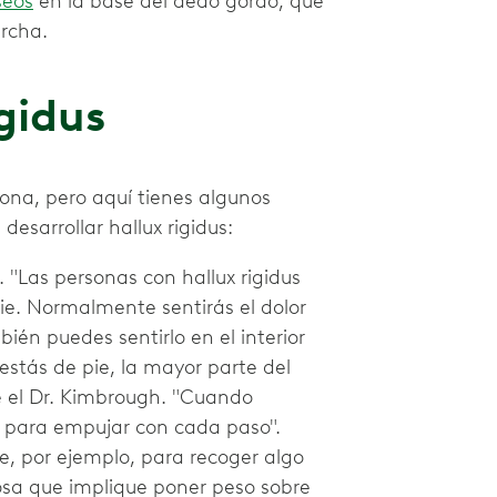
seos
en la base del dedo gordo, que
archa.
gidus
sona, pero aquí tienes algunos
sarrollar hallux rigidus:
. "Las personas con hallux rigidus
pie. Normalmente sentirás el dolor
bién puedes sentirlo en el interior
estás de pie, la mayor parte del
e el Dr. Kimbrough. "Cuando
e para empujar con cada paso".
, por ejemplo, para recoger algo
cosa que implique poner peso sobre