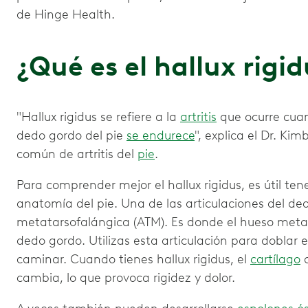
de Hinge Health.
¿Qué es el hallux rigi
"Hallux rigidus se refiere a la
artritis
que ocurre cua
dedo gordo del pie
se endurece
", explica el Dr. Ki
común de artritis del
pie
.
Para comprender mejor el hallux rigidus, es útil te
anatomía del pie. Una de las articulaciones del ded
metatarsofalángica (ATM). Es donde el hueso metat
dedo gordo. Utilizas esta articulación para doblar e
caminar. Cuando tienes hallux rigidus, el
cartílago
d
cambia, lo que provoca rigidez y dolor.