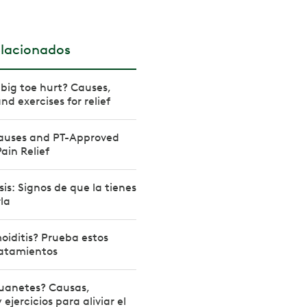
elacionados
big toe hurt? Causes,
d exercises for relief
Causes and PT-Approved
Pain Relief
sis: Signos de que la tienes
la
oiditis? Prueba estos
tratamientos
juanetes? Causas,
ejercicios para aliviar el