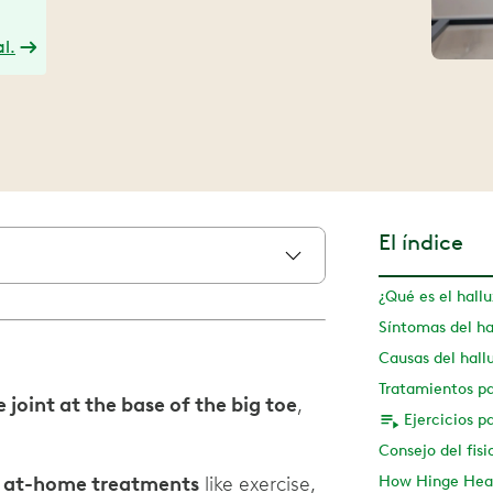
l.
El índice
¿Qué es el hallu
Síntomas del hal
Causas del hallu
Tratamientos par
e joint at the base of the big toe
,
h at-home treatments
like exercise,
How Hinge Heal