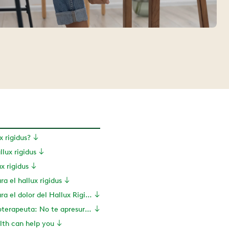
x rigidus?
lux rigidus
x rigidus
a el hallux rigidus
Ejercicios para el dolor del Hallux Rigidus
Consejo del fisioterapeuta: No te apresures a tomar inyecciones o cirugías
th can help you