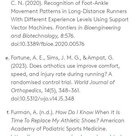
C. N. (2020). Recognition of Foot-Ankle
Movement Patterns in Long-Distance Runners
With Different Experience Levels Using Support
Vector Machines.
Frontiers in Bioengineering
and Biotechnology, 8
:576.
doi:10.3389/fbioe.2020.00576
Fortune, A. E., Sims, J. M. G., & Ampat, G.
(2023). Does orthotics use improve comfort,
speed, and injury rate during running? A
randomised control trial.
World Journal of
Orthopedics, 14
(5), 348–361.
doi:10.5312/wjo.v14.i5.348
Furman, A. (n.d.).
How Do I Know When It Is
Time To Replace My Athletic Shoes?
American
Academy of Podiatric Sports Medicine.