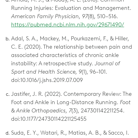
Running Injuries: Evaluation and Management.
American Family Physician, 97
(8), 510–516.
https://pubmed.ncbi.nlm.nih.gov/29671490/
Adal, S. A., Mackey, M., Pourkazemi, F., & Hiller,
C. E. (2020). The relationship between pain and
associated characteristics of chronic ankle
instability: A retrospective study.
Journal of
Sport and Health Science, 9
(1), 96–101.
doi:10.1016/j.jshs.2019.07.009
Jastifer, J. R. (2022). Contemporary Review: The
Foot and Ankle in Long-Distance Running.
Foot
& Ankle Orthopaedics, 7
(3), 247301142211254.
doi:10.1177/24730114221125455
Suda, E. Y., Watari, R., Matias, A. B., & Sacco, I.