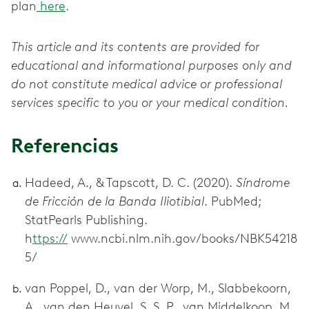
plan
here
.
This article and its contents are provided for
educational and informational purposes only and
do not constitute medical advice or professional
services specific to you or your medical condition.
Referencias
Hadeed, A., & Tapscott, D. C. (2020).
Síndrome
de Fricción de la Banda Iliotibial
. PubMed;
StatPearls Publishing.
h
ttps://
www.ncbi.nlm.nih.gov/books/NBK54218
5/
van Poppel, D., van der Worp, M., Slabbekoorn,
A., van den Heuvel, S. S. P., van Middelkoop, M.,