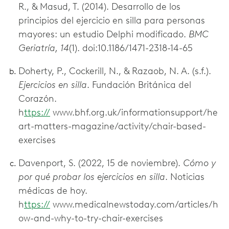
R., & Masud, T. (2014). Desarrollo de los
principios del ejercicio en silla para personas
mayores: un estudio Delphi modificado.
BMC
Geriatría, 14
(1). doi:10.1186/1471-2318-14-65
Doherty, P., Cockerill, N., & Razaob, N. A. (s.f.).
Ejercicios en silla
. Fundación Británica del
Corazón.
h
ttps://
www.bhf.org.uk/informationsupport/he
art-matters-magazine/activity/chair-based-
exercises
Davenport, S. (2022, 15 de noviembre).
Cómo y
por qué probar los ejercicios en silla
. Noticias
médicas de hoy.
h
ttps://
www.medicalnewstoday.com/articles/h
ow-and-why-to-try-chair-exercises