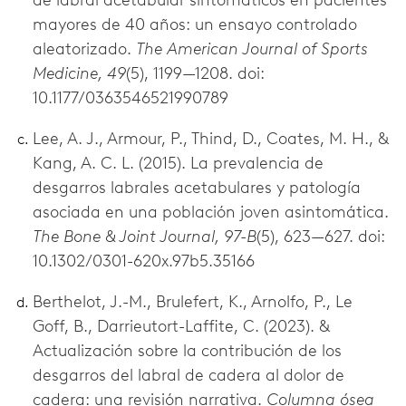
mayores de 40 años: un ensayo controlado
aleatorizado.
The American Journal of Sports
Medicine, 49
(5), 1199—1208. doi:
10.1177/0363546521990789
Lee, A. J., Armour, P., Thind, D., Coates, M. H., &
Kang, A. C. L. (2015). La prevalencia de
desgarros labrales acetabulares y patología
asociada en una población joven asintomática.
The Bone & Joint Journal, 97-B
(5), 623—627. doi:
10.1302/0301-620x.97b5.35166
Berthelot, J.-M., Brulefert, K., Arnolfo, P., Le
Goff, B., Darrieutort-Laffite, C. (2023). &
Actualización sobre la contribución de los
desgarros del labral de cadera al dolor de
cadera: una revisión narrativa.
Columna ósea