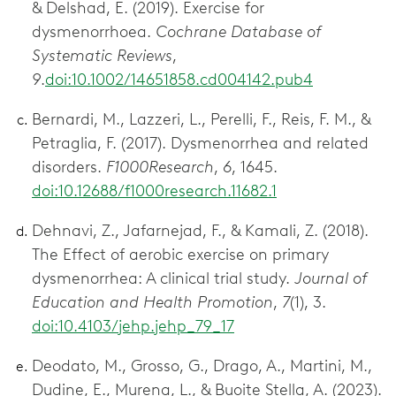
& Delshad, E. (2019). Exercise for
dysmenorrhoea.
Cochrane Database of
Systematic Reviews
,
9
.
doi:10.1002/14651858.cd004142.pub4
Bernardi, M., Lazzeri, L., Perelli, F., Reis, F. M., &
Petraglia, F. (2017). Dysmenorrhea and related
disorders.
F1000Research
,
6
, 1645.
doi:10.12688/f1000research.11682.1
Dehnavi, Z., Jafarnejad, F., & Kamali, Z. (2018).
The Effect of aerobic exercise on primary
dysmenorrhea: A clinical trial study.
Journal of
Education and Health Promotion
,
7
(1), 3.
doi:10.4103/jehp.jehp_79_17
Deodato, M., Grosso, G., Drago, A., Martini, M.,
Dudine, E., Murena, L., & Buoite Stella, A. (2023).