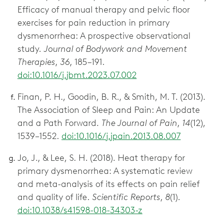
Efficacy of manual therapy and pelvic floor
exercises for pain reduction in primary
dysmenorrhea: A prospective observational
study.
Journal of Bodywork and Movement
Therapies
,
36
, 185–191.
doi:10.1016/j.jbmt.2023.07.002
Finan, P. H., Goodin, B. R., & Smith, M. T. (2013).
The Association of Sleep and Pain: An Update
and a Path Forward.
The Journal of Pain
,
14
(12),
1539–1552.
doi:10.1016/j.jpain.2013.08.007
Jo, J., & Lee, S. H. (2018). Heat therapy for
primary dysmenorrhea: A systematic review
and meta-analysis of its effects on pain relief
and quality of life.
Scientific Reports
,
8
(1).
doi:10.1038/s41598-018-34303-z