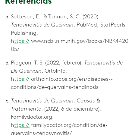
Referencias
Satteson, E., & Tannan, S. C. (2020).
Tenosinovitis de Quervain
. PubMed; StatPearls
Publishing.
h
ttps://
www.ncbi.nlm.nih.gov/books/NBK4420
05/
Pidgeon, T. S. (2022, febrero).
Tenosinovitis de
De Quervain
. OrtoInfo.
h
ttps://
orthoinfo.aaos.org/en/diseases--
conditions/de-quervains-tendinosis
Tenosinovitis de Quervain: Causas &
Tratamiento
. (2022, 6 de diciembre).
Familydoctor.org.
h
ttps://
familydoctor.org/condition/de-
quervains-tenosynovitis/