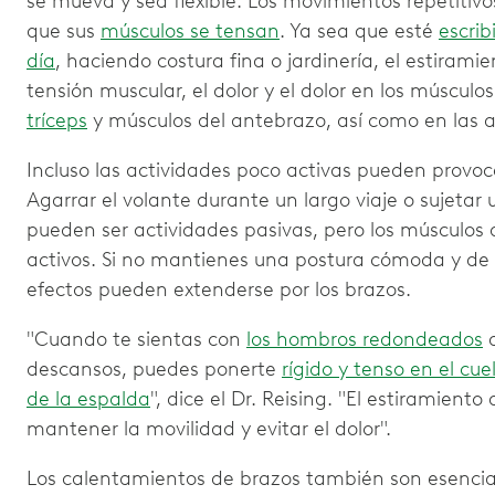
se mueva y sea flexible. Los movimientos repetitivo
que sus
músculos se tensan
. Ya sea que esté
escri
día
, haciendo costura fina o jardinería, el estiram
tensión muscular, el dolor y el dolor en los músculos
tríceps
y músculos del antebrazo, así como en las a
Incluso las actividades poco activas pueden provo
Agarrar el volante durante un largo viaje o sujetar 
pueden ser actividades pasivas, pero los músculos 
activos. Si no mantienes una postura cómoda y de 
efectos pueden extenderse por los brazos.
"Cuando te sientas con
los hombros redondeados
d
descansos, puedes ponerte
rígido y tenso en el cuel
de la espalda
", dice el Dr. Reising. "El estiramient
mantener la movilidad y evitar el dolor".
Los calentamientos de brazos también son esenciale