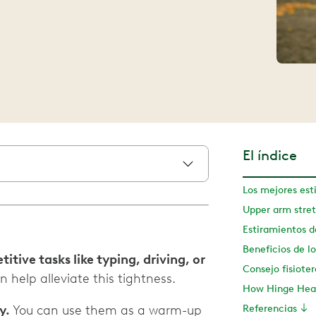
El índice
Upper arm stre
Estiramientos de
Beneficios de l
itive tasks like typing, driving, or
Consejo fisiote
n help alleviate this tightness.
How Hinge Heal
ly.
You can use them as a warm-up
Referencias