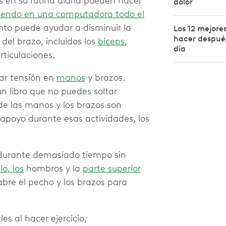
s en su rutina diaria pueden hacer
dolor
biendo en una computadora todo el
iento puede ayudar a disminuir la
Los 12 mejore
hacer después
 del brazo, incluidos los
bíceps
,
día
rticulaciones.
car tensión en
manos
y brazos.
un libro que no puedes soltar
de las manos y los brazos son
apoyo durante esas actividades, los
urante demasiado tiempo sin
lo, los
hombros y la
parte superior
o abre el pecho y los brazos para
s al hacer ejercicio,