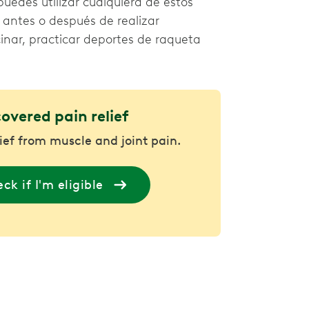
uedes utilizar cualquiera de estos
 antes o después de realizar
ocinar, practicar deportes de raqueta
covered pain relief
lief from muscle and joint pain.
ck if I'm eligible