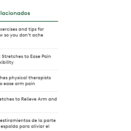
elacionados
ercises and tips for
w so you don’t ache
t Stretches to Ease Pain
ibility
ches physical therapists
 ease arm pain
etches to Relieve Arm and
 estiramientos de la parte
 espalda para aliviar el