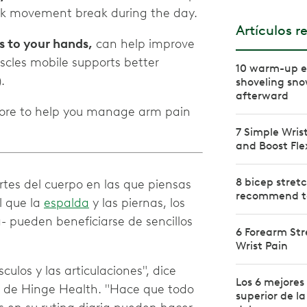
uick movement break during the day.
Artículos r
s to your hands,
can help improve
scles mobile supports better
10 warm-up ex
.
shoveling sno
afterward
 more to help you manage arm pain
7 Simple Wris
and Boost Flex
8 bicep stret
tes del cuerpo en las que piensas
recommend to
l que la
espalda
y las piernas, los
- pueden beneficiarse de sencillos
6 Forearm Str
Wrist Pain
ulos y las articulaciones", dice
Los 6 mejores
ta de Hinge Health. "Hace que todo
superior de la