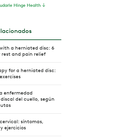
darle Hinge Health
elacionados
with a herniated disc: 6
r rest and pain relief
apy for a herniated disc:
 exercises
la enfermedad
discal del cuello, según
eutas
cervical: síntomas,
y ejercicios