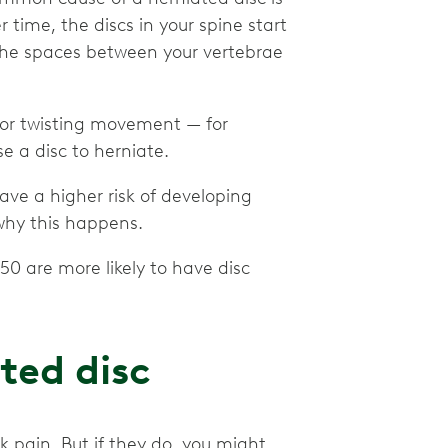
 time, the discs in your spine start
 the spaces between your vertebrae
n or twisting movement — for
e a disc to herniate.
ve a higher risk of developing
 why this happens.
 are more likely to have disc
ted disc
 pain. But if they do, you might