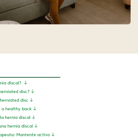
nia discal?
erniated disc?
herniated disc
r a healthy back
la hernia discal
na hernia discal
rapeuta: Mantente activo