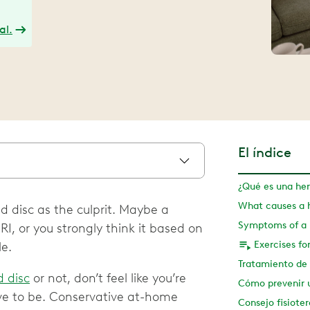
al.
El índice
¿Qué es una her
What causes a h
 disc as the culprit. Maybe a
Symptoms of a 
I, or you strongly think it based on
Exercises fo
le.
Tratamiento de 
d disc
or not, don’t feel like you’re
Cómo prevenir u
ave to be. Conservative at-home
Consejo fisiote