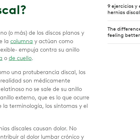
scal?
9 ejercicios y
hernias discal
The differen
no (o más) de los discos planos y
feeling bette
e la
columna
y actúan como
xible- empuja contra su anillo
a
o
de cuello
.
como una protuberancia discal, los
en realidad son médicamente
elatinoso no se sale de su anillo
anillo externo, que es lo que ocurre
la terminología, los síntomas y el
nias discales causan dolor. No
tribuir al dolor lumbar crónico y