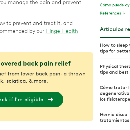
you manage the pain and prevent
Cómo puede ayu
References
ow to prevent and treat it, and
Artículos r
 recommended by our
Hinge Health
How to sleep 
tips for bette
covered back pain relief
Physical ther
tips and best
lief from lower back pain, a thrown
k, sciatica, & more.
Cómo tratar 
degenerativa 
ck if I'm eligible
los fisioterap
Hernia discal 
tratamientos 