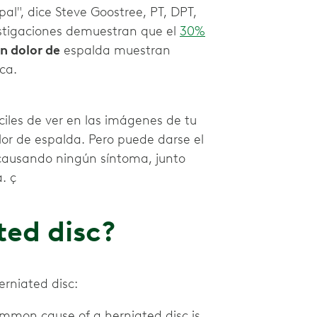
pal", dice Steve Goostree, PT, DPT,
estigaciones demuestran que el
30%
in dolor de
espalda muestran
ica.
ciles de ver en las imágenes de tu
lor de espalda. Pero puede darse el
 causando ningún síntoma, junto
. ç
ted disc?
rniated disc:
mmon cause of a herniated disc is