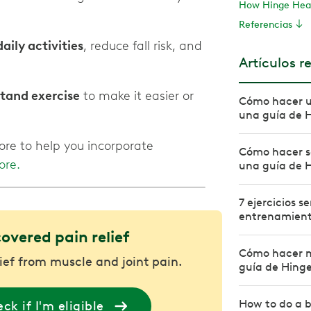
How Hinge Heal
Referencias
aily activities
, reduce fall risk, and
Artículos r
stand exercise
to make it easier or
Cómo hacer u
una guía de 
ore to help you incorporate
Cómo hacer se
ore.
una guía de 
7 ejercicios 
entrenamiento
covered pain relief
Cómo hacer m
lief from muscle and joint pain.
guía de Hing
How to do a b
ck if I'm eligible