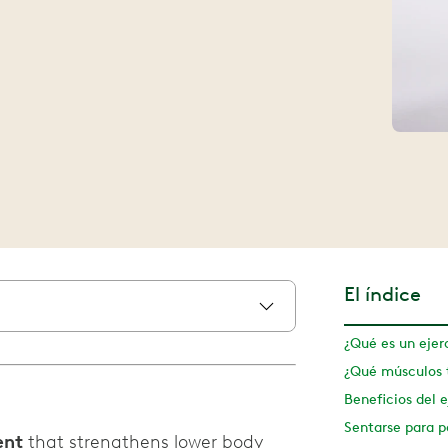
El índice
ent
that strengthens lower body