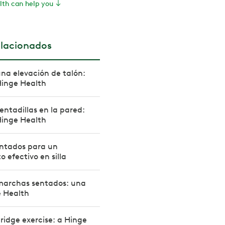
th can help you
elacionados
na elevación de talón:
Hinge Health
ntadillas en la pared:
Hinge Health
sentados para un
 efectivo en silla
archas sentados: una
e Health
ridge exercise: a Hinge