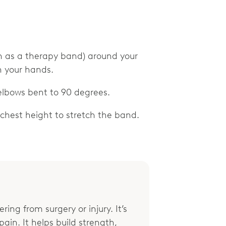
n as a therapy band) around your
h your hands.
 elbows bent to 90 degrees.
t chest height to stretch the band.
ring from surgery or injury. It’s
ain. It helps build strength,