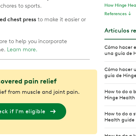
chores to sports.
How Hinge Heal
References
ed chest press
to make it easier or
Artículos r
ore to help you incorporate
Cómo hacer e
ne.
Learn more.
una guía de 
Cómo hacer un
guía de Hing
covered pain relief
lief from muscle and joint pain.
How to do a b
Hinge Health
ck if I'm eligible
How to do a s
Health guide
How to do a k