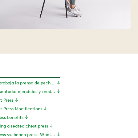
¿Qué músculos trabaja la prensa de pecho sentado?
Press de pecho sentado: ejercicios y modificaciones
t Press
t Press Modifications
ess benefits
ing a seated chest press
Seated chest press vs. bench press: What’s the difference?