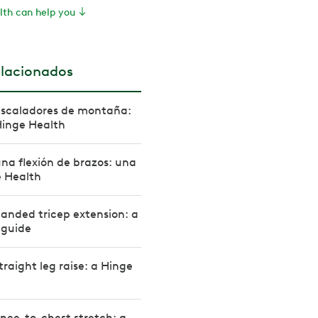
th can help you
elacionados
scaladores de montaña:
Hinge Health
a flexión de brazos: una
e Health
anded tricep extension: a
 guide
traight leg raise: a Hinge
nee-to-chest stretch: a