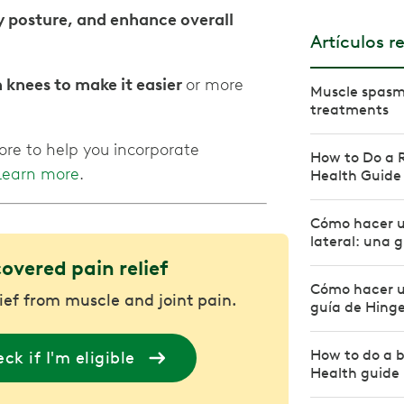
hy posture, and enhance overall
Artículos r
 knees to make it easier
or more
Muscle spasm 
treatments
ore to help you incorporate
How to Do a R
Learn more
.
Health Guide
Cómo hacer u
lateral: una 
covered pain relief
Cómo hacer u
lief from muscle and joint pain.
guía de Hing
How to do a b
ck if I'm eligible
Health guide