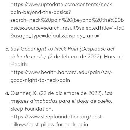
https://www.uptodate.com/contents/neck-
pain-beyond-the-basics?
search=neck%20pain%20(beyond%20the%20b
asics&source=search_result&selectedTitle=1~150
&usage_type=default&display_rank=1
Say Goodnight to Neck Pain (Despídase del
dolor de cuello). (
2 de febrero de 2022). Harvard
Health.
https://www.health.harvard.edu/pain/say-
good-night-to-neck-pain
Cushner, K. (22 de diciembre de 2022).
Las
mejores almohadas para el dolor de cuello.
Sleep Foundation.
https://www.sleepfoundation.org/best-
pillows/best-pillow-for-neck-pain