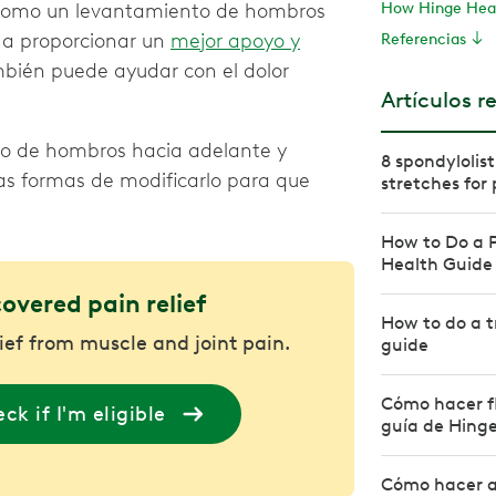
s, como un levantamiento de hombros
How Hinge Heal
r a proporcionar un
mejor apoyo y
Referencias
mbién puede ayudar con el dolor
Artículos r
to de hombros hacia adelante y
8 spondylolis
as formas de modificarlo para que
stretches for 
How to Do a P
Health Guide
covered pain relief
How to do a t
lief from muscle and joint pain.
guide
Cómo hacer f
ck if I'm eligible
guía de Hing
Cómo hacer a