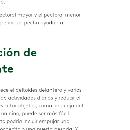
ia.
pectoral mayor y el pectoral menor
superior del pecho ayudan a
ción de
nte
ce el deltoides delantero y varios
de actividades diarias y reducir el
levantar objetos, como una caja del
 un niño, puede ser más fácil.
o podría incluir empujar una
 cochecito o una puerta pesada. Y