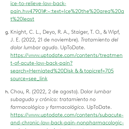
ice-to-relieve-low-back-
pain.hw47901#:~:text=Ice%20the%20area%20a
t%20least
Knight, C. L., Deyo, R. A., Staiger, T. O., & Wipf,
J. E. (2022, 21 de noviembre).
Tratamiento del
dolor lumbar agudo
. UpToDate.
https://www.uptodate.com/contents/treatmen
t-of-acute-low-back-pain?
search=Herniated%20Disk & & topicref=705
source=see_link
Chou, R. (2022, 2 de agosto). Dolor
lumbar
subagudo y crónico: tratamiento no
farmacológico y farmacológico
. UpToDate.
https://www.uptodate.com/contents/subacute-
and-chronic-low-back-pain-nonpharmacologic-