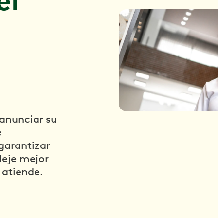
el
anunciar su
e
garantizar
leje mejor
 atiende.