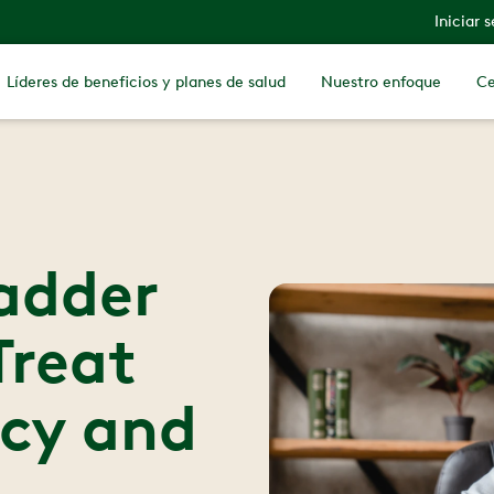
Iniciar 
Líderes de beneficios y planes de salud
Nuestro enfoque
Ce
adder
Treat
ncy and