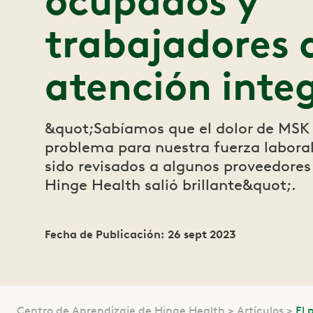
ocupados y
trabajadores a
atención integ
&quot;Sabíamos que el dolor de MSK 
problema para nuestra fuerza labor
sido revisados a algunos proveedores 
Hinge Health salió brillante&quot;.
Fecha de Publicación: 26 sept 2023
Centro de Aprendizaje de Hinge Health
Artículos
El 