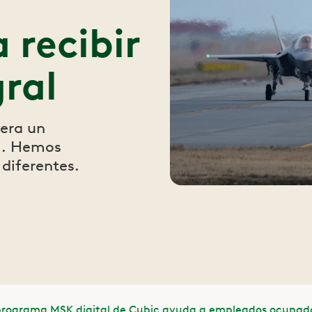
 recibir
ral
era un
al. Hemos
diferentes.
programa MSK digital de Cubic ayuda a empleados ocupados 