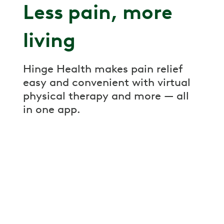
Less pain, more
living
Hinge Health makes pain relief
easy and convenient with virtual
physical therapy and more — all
in one app.
Anytime, anywhere
Get personalized exercises and stretches
that fit into your life and schedule. Reduce
your pain with a plan tailored to your goals
and abilities.