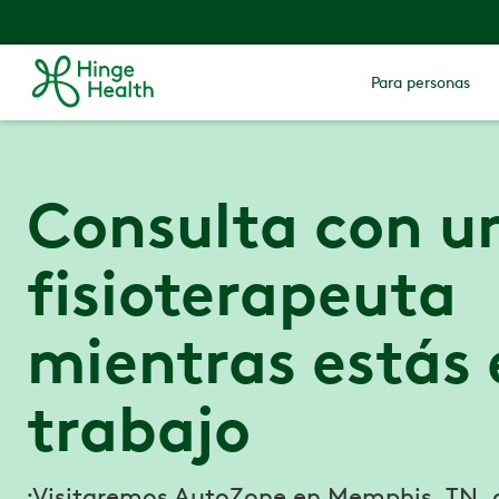
Para personas
Consulta con u
fisioterapeuta
mientras estás 
trabajo
¡Visitaremos AutoZone en Memphis, TN, d