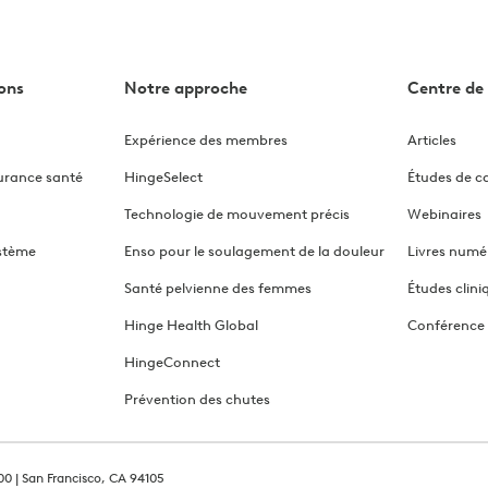
ions
Notre approche
Centre de 
Expérience des membres
Articles
surance santé
HingeSelect
Études de c
Technologie de mouvement précis
Webinaires
ystème
Enso pour le soulagement de la douleur
Livres numé
Santé pelvienne des femmes
Études clini
Hinge Health Global
Conférence
HingeConnect
Prévention des chutes
00 | San Francisco, CA 94105