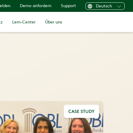
elden
Demo anfordern
Support
Deutsch
tz
Lern-Center
Über uns