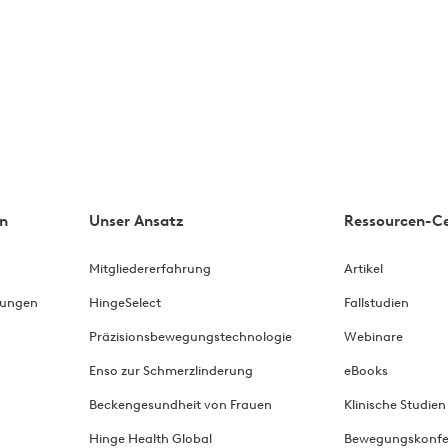
n
Unser Ansatz
Ressourcen-C
Mitgliedererfahrung
Artikel
rungen
HingeSelect
Fallstudien
Präzisionsbewegungstechnologie
Webinare
Enso zur Schmerzlinderung
eBooks
Beckengesundheit von Frauen
Klinische Studien
Hinge Health Global
Bewegungskonfe