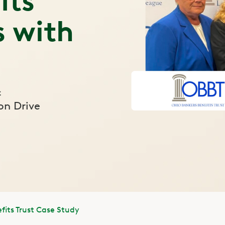
its
s with
c
on Drive
fits Trust Case Study