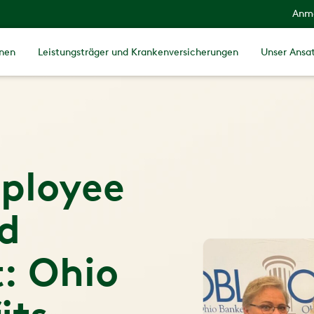
Anm
onen
Leistungsträger und Krankenversicherungen
Unser Ansa
ployee
d
: Ohio